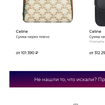
Celine
Celine
Сумка через плечо
Сумка че
Triomphe
от 101 390 ₽
от 312 2
Не нашли то, что искали? П