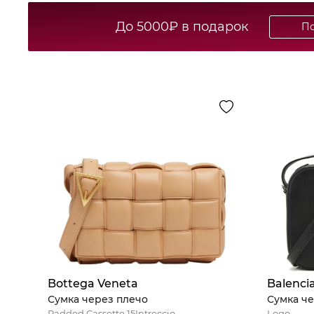
До 5000₽ в подарок
По
Bottega Veneta
Balenci
Сумка через плечо
Сумка че
Padded Cassette 15Intreccio
Logo