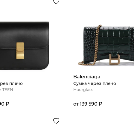
Balenciaga
рез плечо
Сумка через плечо
ox TEEN
Hourglass
90 ₽
от 139 590 ₽