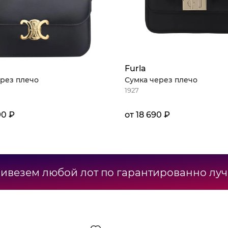
Furla
рез плечо
Сумка через плечо
1927
90 ₽
от 18 690 ₽
ривезем любой лот по гарантированно лу