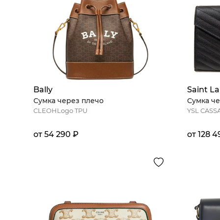
Bally
Saint L
Сумка через плечо
Сумка че
CLEOHLogo TPU
YSL CAS
от 54 290 ₽
от 128 4