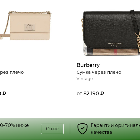
Burberry
рез плечо
Сумка через плечо
Vintage
0 ₽
от 82 190 ₽
30-70% ниже
Гарантии оригинал
О нас
качества