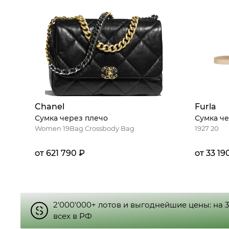
Chanel
Furla
Сумка через плечо
Сумка че
Women 19Bag Crossbody Bag
1927 20
от 621 790 ₽
от 33 19
2'000'000+ лотов и выгоднейшие цены: на 
всех в РФ