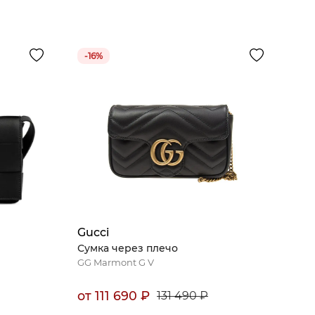
-
16
%
Gucci
Сумка через плечо
GG Marmont G V
от
111 690
₽
131 490
₽