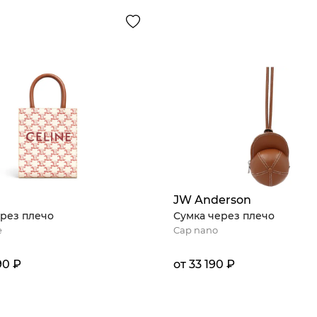
JW Anderson
рез плечо
Сумка через плечо
e
Cap nano
90 ₽
от 33 190 ₽