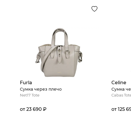
Furla
Celine
Сумка через плечо
Сумка че
Net17 Tote
Cabas Tot
от 23 690 ₽
от 125 6