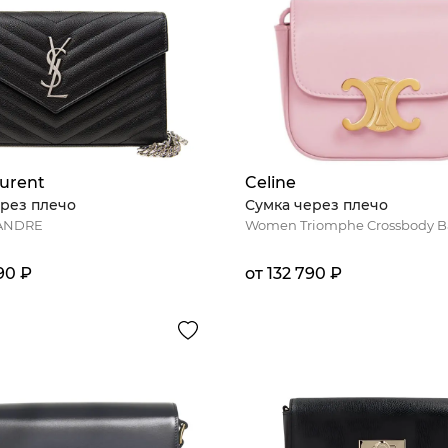
aurent
Celine
рез плечо
Сумка через плечо
SANDRE
Women Triomphe Crossbody 
90 ₽
от 132 790 ₽