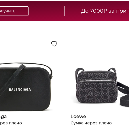
До 7000₽ за при
лучить
aga
Loewe
рез плечо
Сумка через плечо