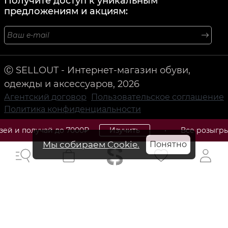
Получите доступ к уникальным
предложениям и акциям:
Ⓒ SELLOUT - Интернет-магазин обуви,
одежды и аксессуаров, 2026
Агентский договор
Пользовательское соглашение
Политика конфиденциальности
 до 7000₽
Изучить
• Все розыгрыши, скидки и
Acne Studios: Шведский бренд с современной
Мы собираем Cookie.
Понятно
одеждой и аксессуарами.
Acne Studios (Акне Студиос) - это шведский бренд,
известный своей современной одеждой и аксессуарами.
Основанный в 1996 году, бренд стал символом
минимализма и скандинавского стиля благодаря своим
чистым линиям и современному дизайну. Коллекции
Acne Studios включают в себя одежду, обувь, сумки и
аксессуары, созданные с использованием