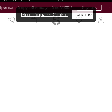
MARC JACOBS (Марк Джейкобс) - американский модный
рузей и получай до 7000₽
Изучить
• Все розы
бренд, основанный в 1984 году Марком Джейкобсом.
Мы собираем Cookie.
Понятно
Бренд известен своим стильным и современным
дизайном, который отражает дух Нью-Йорка и
инновационные тенденции моды. MARC JACOBS
предлагает широкий ассортимент одежды, обуви, сумок
и аксессуаров, включая платья, пиджаки, джинсы, кеды,
сумки и очки, созданные с использованием
высококачественных материалов и современных
технологий. Коллекции MARC JACOBS отличаются
креативным подходом к дизайну, инновационными
решениями и оригинальным стилем, что делает их
популярными среди модных людей и ценителей моды.