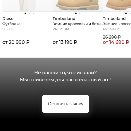
Diesel
Timberland
Timberland
Футболка
Зимние кроссовки и ботинки
SS23 T
PREMIUM
PREMIUM
26 290
₽
от 20 990 ₽
от 13 190 ₽
от
14 690
₽
Не нашли то, что искали?
Мы привезем для вас желанный лот!
Оставить заявку