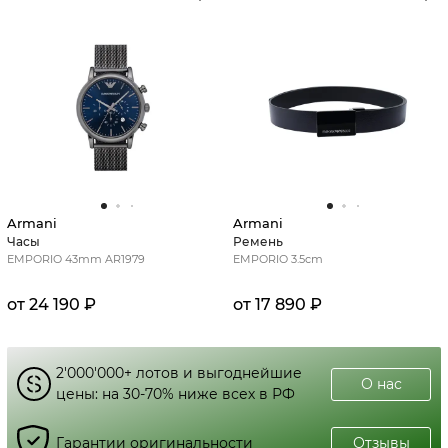
Armani
Armani
Часы
Ремень
EMPORIO 43mm AR1979
EMPORIO 3.5cm
от 24 190 ₽
от 17 890 ₽
2'000'000+ лотов и выгоднейшие
О нас
цены: на 30-70% ниже всех в РФ
Гарантии оригинальности
Отзывы