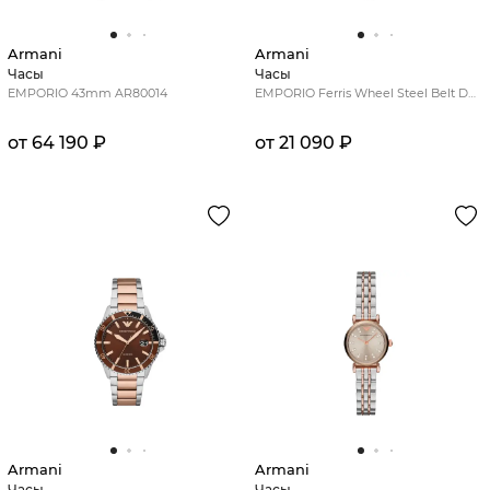
Armani
Armani
Часы
Часы
EMPORIO 43mm AR80014
EMPORIO Ferris Wheel Steel Belt Deep Blue Dial Quartz ladies Watch
от 64 190 ₽
от 21 090 ₽
Armani
Armani
Часы
Часы