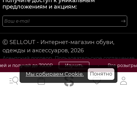
Получите доступ к уникальным
предложениям и акциям:
Ⓒ SELLOUT - Интернет-магазин обуви,
одежды и аксессуаров, 2026
Агентский договор
Пользовательское соглашение
ай до 7000₽
Изучить
• Все розыгрыши, скидки
Политика конфиденциальности
Мы собираем Cookie.
Понятно
Armani: Итальянский модный дом с роскошными
коллекциями одежды и аксессуаров.
Armani - это итальянский модный дом, который известен
своими роскошными коллекциями одежды и
аксессуаров. Основанный Джорджио Армани в 1975 году,
бренд Armani стал символом элегантности и стиля.
Коллекции Armani отличаются высоким качеством
материалов, современным дизайном и вниманием к
деталям, что делает их популярными среди