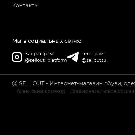
Контакты
Мы в социальных сетях:
Запретграм:
Телеграм:
@sellout_platform
@
selloutsu
Ⓒ SELLOUT - Интернет-магазин обуви, оде
Агентский договор
Пользовательское согла