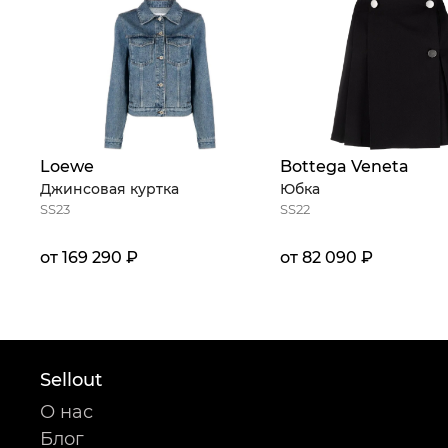
Loewe
Bottega Veneta
Джинсовая куртка
Юбка
SS23
SS22
от 169 290 ₽
от 82 090 ₽
Sellout
О нас
Блог