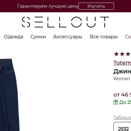
Гарантируем лучшую цену
Изучить
Одежда
Сумки
Аксессуары
Все товары
С
★
★
Tote
Джин
Women 
от
46 
До 2
Таблиц
2532