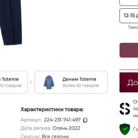
12-15
Тамо
 Toteme
Деним Toteme
До
00 товаров
Более 50 товаров
О
т
Характеристики товара:
н
Артикул:
224-231-741-497
Дата релиза:
Осень 2022
Г
Сезоны
:
Все сезоны