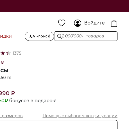
Войдите
кидки
2'000'000+ товаров
AI-поиск
β
★
★
★
1375
me
сы
Jeans
990
₽
50
₽
бонусов в подарок!
а размеров
Помощь с выбором
конфигурации