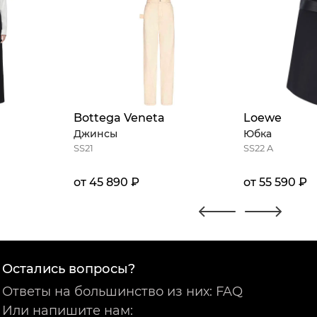
Bottega Veneta
Loewe
Джинсы
Юбка
SS21
SS22 A
от 45 890 ₽
от 55 590 ₽
Остались вопросы?
Ответы на большинство из них: FAQ
Или напишите нам: