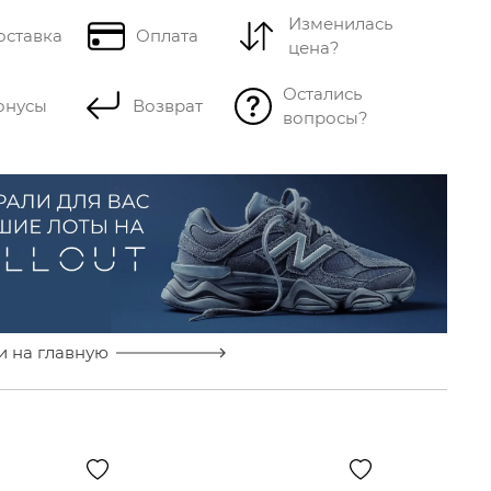
Изменилась
оставка
Оплата
цена?
Остались
онусы
Возврат
вопросы?
и на главную