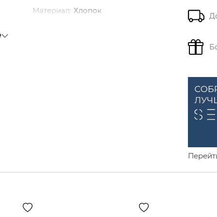
Материал
:
Хлопок
Д
Состав
:
Хлопок: 100%
е
Посадка
:
Обычная
Б
Толщина
:
Обычная
Перейт