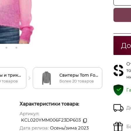
До
О
т
Свитеры и трикотаж Tom Ford
Свитеры Tom Ford
н
0 товаров
Более 20 товаров
Г
Характеристики товара:
Д
Артикул:
KCL020YMM006F23DP603
Б
Дата релиза:
Осень/зима 2023