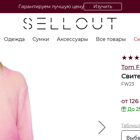
Гарантируем лучшую цену
Изучить
Одежда
Сумки
Аксессуары
Все товары
С
★
★
Tom F
Свит
FW23
от
126
До 2
Таблиц
Выбе