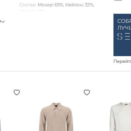
Состав
:
Мохер: 65%, Нейлон: 32%,
Шерсть: 3%
Материал
:
Мохер, Нейлон, Шерсть
е
Воротник
:
Круглый вырез
Тип рукавов
:
Длинные
Посадка
:
Обычная
Толщина
:
Обычная
Перейт