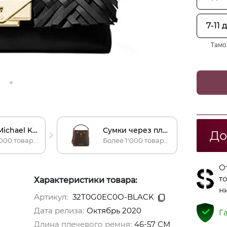
7-11 
Тамо
Сумки Michael Kors
Сумки через плечо Michael Kors
До
Более 3'000 товаров
Более 1'000 товаров
О
т
Характеристики товара:
н
Артикул:
32T0G0EC0O-BLACK
Дата релиза:
Октябрь 2020
Г
Длина плечевого ремня
:
46-57 CM