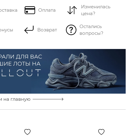
Изменилась
оставка
Оплата
цена?
Остались
онусы
Возврат
вопросы?
и на главную