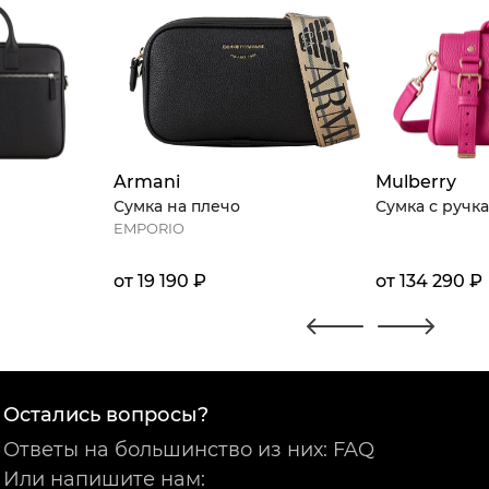
Armani
Mulberry
Сумка на плечо
Сумка с ручк
EMPORIO
от 19 190 ₽
от 134 290 ₽
Остались вопросы?
Ответы на большинство из них: FAQ
Или напишите нам: