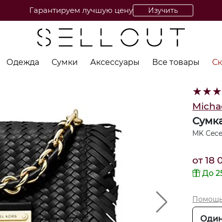
Гарантируем лучшую цену
Изучить
Одежда
Сумки
Аксессуары
Все товары
С
★
★
Micha
Сумка
MK Cece
от
18 
До 2
Помощь
Один