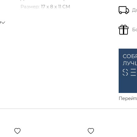
Размер
:
17 x 8 x 11 CM
Д
Цвет
:
Чёрный
е
Материал подкладки
:
Кожа
Б
Материал
:
Кожа
Перейт