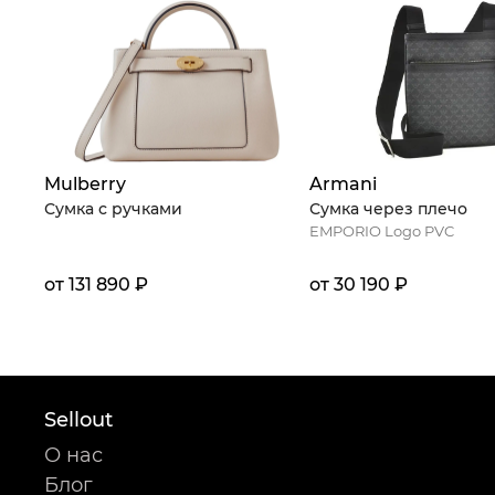
Mulberry
Armani
Сумка с ручками
Сумка через плечо
EMPORIO Logo PVC
от 131 890 ₽
от 30 190 ₽
Sellout
О нас
Блог