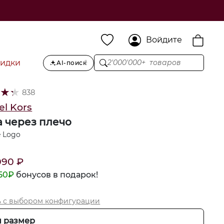
Войдите
кидки
2'000'000+ товаров
AI-поиск
β
★
★
★
838
el Kors
 через плечо
 Logo
090
₽
50
₽
бонусов в подарок!
 с выбором
конфигурации
 размер