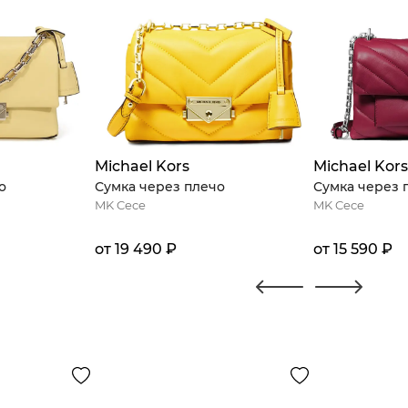
Michael Kors
Michael Kor
о
Сумка через плечо
Сумка через 
MK Cece
MK Cece
от 19 490 ₽
от 15 590 ₽