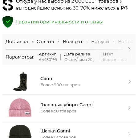
Откуда у нас выбор из 2’000’000+ товаров и
выгоднейшие цены: на 30-70% ниже всех в РФ
Гарантии оригинальности и отзывы
Доставка • Оплата • Возврат • Бонусы • Вопрос
Артикул
Дата релиза
Цвет
М
Параметры:
A4430196
Осень/зима 2022
Коричневый
Ganni
Более 900 товаров
Головные уборы Ganni
Более 50 товаров
Шапки Ganni
Более 10 товаров