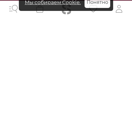
Мы собираем Cookie.
Понятно
Vans
Tory Burch
Сумка на пояс
Сумка через плечо
Eleanor TLogo
от 19 490 ₽
от 56 290 ₽