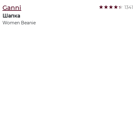
★
★
★
★
★
Ganni
1341
Шапка
Women Beanie