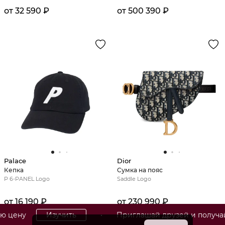
от 32 590 ₽
от 500 390 ₽
Palace
Dior
Кепка
Сумка на пояс
P 6-PANEL Logo
Saddle Logo
от 16 190 ₽
от 230 990 ₽
Изучить
• Приглашай друзей и получай до 700