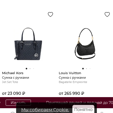
Michael Kors
Louis Vuitton
Сумка с ручками
Сумка с ручками
Jet Set Tote
Bagatelle Empreinte
от 23 090 ₽
от 265 990 ₽
зучить
• Приглашай друзей и получай до 7000₽
Мы собираем Cookie.
Понятно