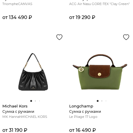
TriompheCANVAS
ACG Air Nasu GORE-TEX "Clay Green"
от 134 490 ₽
от 19 290 ₽
Michael Kors
Longchamp
Сумка с ручками
Сумка с ручками
MK HannahMICHAEL KORS
Le Pliage 17 Logo
от 31 190 ₽
от 16 490 ₽