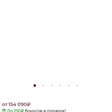
от
154 090
₽
До 250
₽
бонусов в подарок!