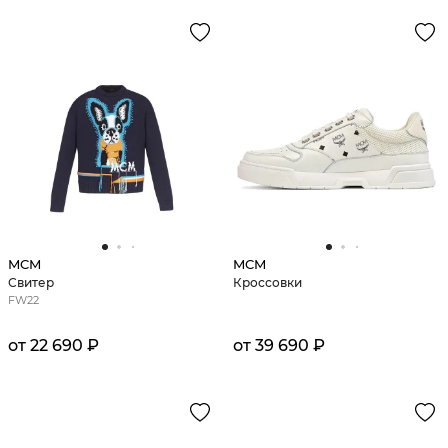
MCM
MCM
Свитер
Кроссовки
FW22
от 22 690 ₽
от 39 690 ₽