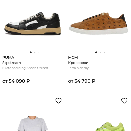
PUMA
MCM
Slipstream
Кроссовки
Skateboarding Shoes Unisex
Terrain derby
от 54 090 ₽
от 34 790 ₽