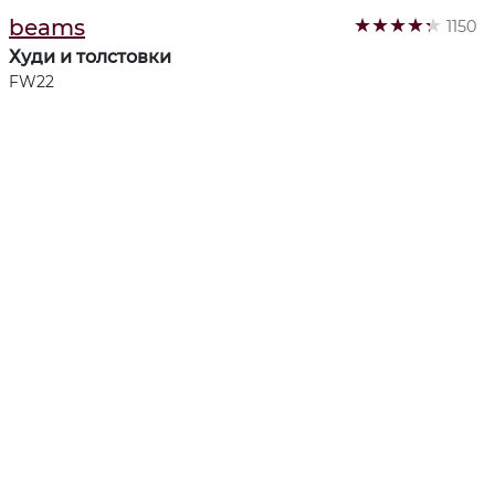
★
★
★
★
★
beams
1150
Худи и толстовки
FW22