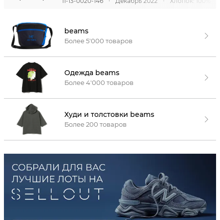
11-13-0020-146
Декабрь 2022
Хлопок: 100%
beams
Более 5'000 товаров
Одежда beams
Более 4'000 товаров
Худи и толстовки beams
Более 200 товаров