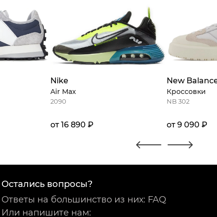
Nike
New Balanc
Air Max
Кроссовки
2090
NB 302
от 16 890 ₽
от 9 090 ₽
Остались вопросы?
Ответы на большинство из них: FAQ
Или напишите нам: