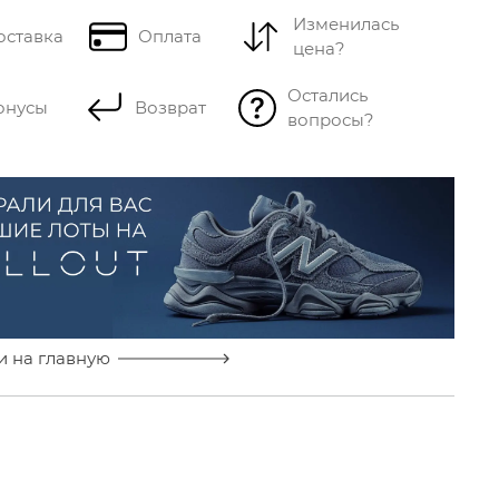
Изменилась
оставка
Оплата
цена?
Остались
онусы
Возврат
вопросы?
и на главную