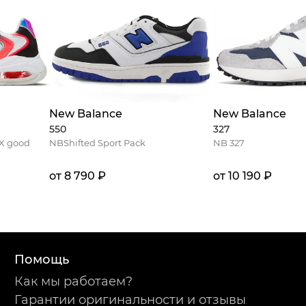
New Balance
New Balance
550
327
X good
NBShifted Sport Pack
NB 327
от 8 790 ₽
от 10 190 ₽
Помощь
Как мы работаем?
Гарантии оригинальности и отзывы