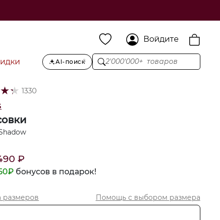
Войдите
кидки
2'000'000+ товаров
AI-поиск
β
★
★
★
1330
s
совки
 Shadow
490
₽
50
₽
бонусов в подарок!
а размеров
Помощь с выбором
размера
U