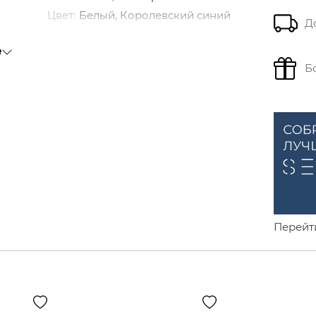
Цвет
:
Белый, Королевский синий
Д
Тип обуви
:
Низкие
е
Тип носка
:
Закругленный
Б
Тип застежки
:
Шнурки
Перейт