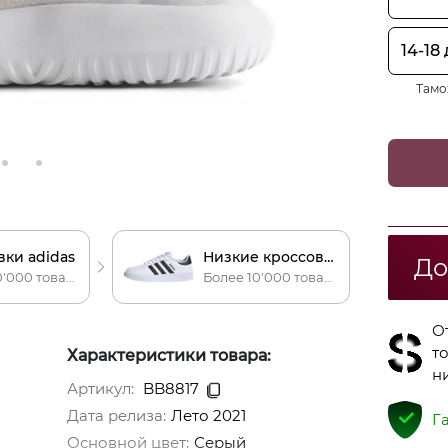
14-18
Тамо
вки adidas
Низкие кроссовки adidas
До
Более 20'000 товаров
Более 10'000 товаров
О
т
Характеристики товара:
н
Артикул:
BB8817
Дата релиза:
Лето 2021
Г
Основной цвет
:
Серый