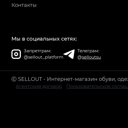
Контакты
Мы в социальных сетях:
Запретграм:
Телеграм:
@sellout_platform
@
selloutsu
Ⓒ SELLOUT - Интернет-магазин обуви, оде
Агентский договор
Пользовательское согла