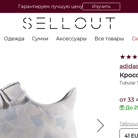
Гарантируем лучшую цену
Изучить
Одежда
Сумки
Аксессуары
Все товары
С
★
★
adida
Крос
Tubular
от
33 
До 2
Таблиц
41 E