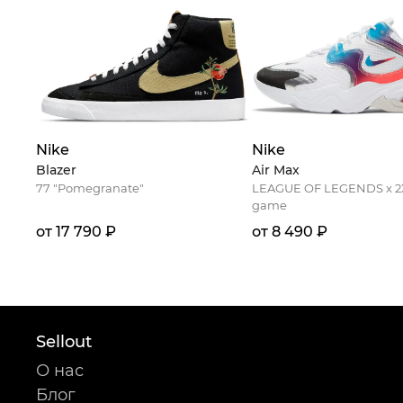
Nike
Nike
Blazer
Air Max
77 "Pomegranate"
LEAGUE OF LEGENDS x 2
game
от 17 790 ₽
от 8 490 ₽
Sellout
О нас
Блог