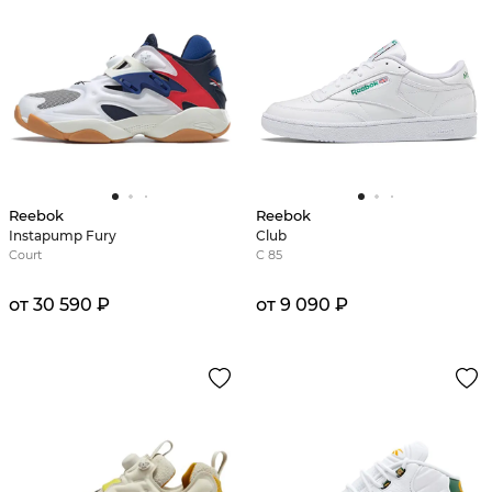
Reebok
Reebok
Instapump Fury
Club
Court
C 85
от 30 590 ₽
от 9 090 ₽