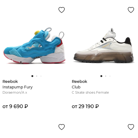
Reebok
Reebok
Instapump Fury
Club
Doraemon/A x
C Skate shoes Female
от 9 690 ₽
от 29 190 ₽