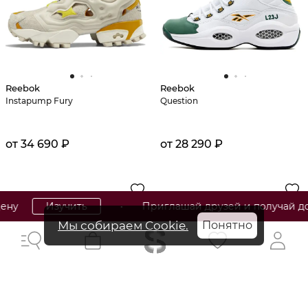
Reebok
Reebok
Instapump Fury
Question
от 34 690 ₽
от 28 290 ₽
Изучить
• Приглашай друзей и получай до 70
Мы собираем Cookie.
Понятно