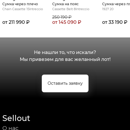
Сумка через плечо
Сумка на пояс
Сумка через п
Chain Cassette 15Intreccio
Cassette Belt 8Intreccio
1927 20
250 190
₽
от 211 990 ₽
от
145 090
₽
от 33 190 ₽
Не нашли то, что искали?
Мы привезем для вас желанный лот!
Оставить заявку
Sellout
О нас