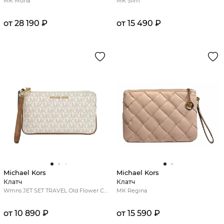
MK Mona
MK Slim
от 28 190 ₽
от 15 490 ₽
Michael Kors
Michael Kors
Клатч
Клатч
Wmns JET SET TRAVEL Old Flower Clutch Bag Large Beige
MK Regina
от 10 890 ₽
от 15 590 ₽