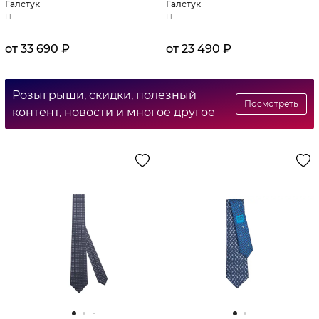
Галстук
Галстук
H
H
от 33 690 ₽
от 23 490 ₽
Розыгрыши, скидки, полезный
Посмотреть
контент, новости и многое другое