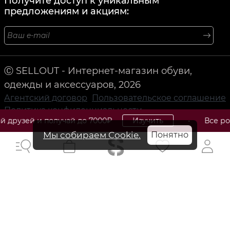
Получите доступ к уникальным
предложениям и акциям:
Ⓒ SELLOUT - Интернет-магазин обуви,
одежды и аксессуаров, 2026
Агентский договор
Пользовательское соглашение
Политика конфиденциальности
получай до 7000₽
Изучить
• Все розыгрыши, с
Мы собираем Cookie.
Понятно
HERMES: Изысканные товары роскоши и стиля от
французского дома моды.
HERMES (Эрмес) - это французский дом моды, известный
своими изысканными товарами роскоши и стиля.
Основанный в 1837 году, HERMES стал одним из самых
престижных брендов в мире благодаря своему
высокому качеству и элегантному дизайну. Коллекции
HERMES включают в себя широкий ассортимент товаров,
от одежды и аксессуаров до парфюмерии и предметов