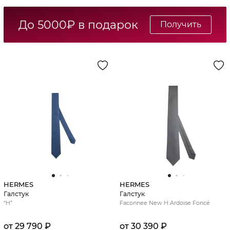
До 5000₽ в подарок
Получить
HERMES
HERMES
Галстук
Галстук
“H”
Faconnee New H Ardoise Foncé
от 29 790 ₽
от 30 390 ₽