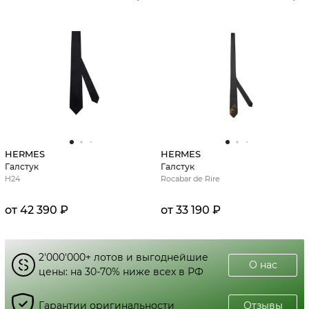
HERMES
HERMES
Галстук
Галстук
H24
Rocabar de Rire
от 42 390 ₽
от 33 190 ₽
2'000'000+ лотов и выгоднейшие
О нас
цены: на 30-70% ниже всех в РФ
Гарантии оригинальности
Отзывы