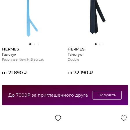
HERMES
HERMES
Галстук
Галстук
Faconnee New H Bleu Lac
Double
от 21 890 ₽
от 32 190 ₽
До 7000₽ за приглашенного друга
Получить