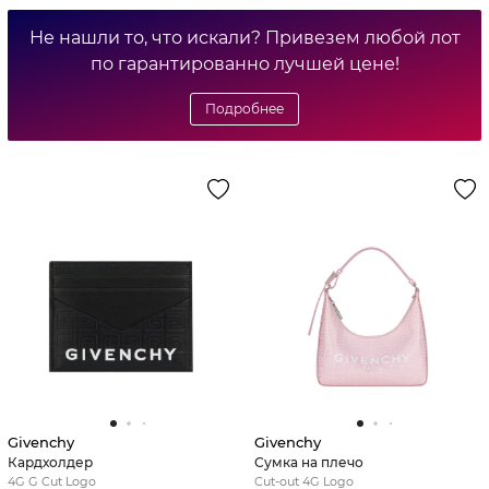
Не нашли то, что искали? Привезем любой лот
по гарантированно лучшей цене!
Подробнее
Givenchy
Givenchy
Кардхолдер
Сумка на плечо
4G G Cut Logo
Cut-out 4G Logo