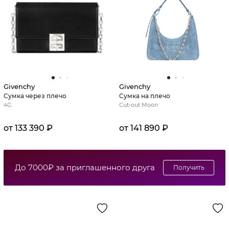
Givenchy
Givenchy
Сумка через плечо
Сумка на плечо
4G
Cut-out Moon
от 133 390 ₽
от 141 890 ₽
До 7000₽ за приглашенного друга
Получить