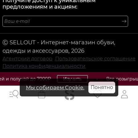
Получите доступ к уникальным
предложениям и акциям:
Ⓒ SELLOUT - Интернет-магазин обуви,
одежды и аксессуаров, 2026
Агентский договор
Пользовательское соглашение
Политика конфиденциальности
до 7000₽
Изучить
• Все розыгрыши, скидки и 
Givenchy: Французский модный дом с богатым
Мы собираем Cookie.
Понятно
наследием и роскошным стилем.
Givenchy - это французский модный дом, основанный
Хьюбертом де Живанши в 1952 году, который с тех пор
стал символом роскоши, элегантности и современного
стиля. Известный своими высококачественными
коллекциями одежды, аксессуаров и парфюмерии,
Givenchy является одним из самых престижных и
узнаваемых брендов в мире моды. Характеризуясь